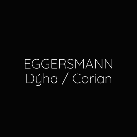
E
G
G
E
R
S
M
A
N
N
D
ý
h
a
/
C
o
r
i
a
n