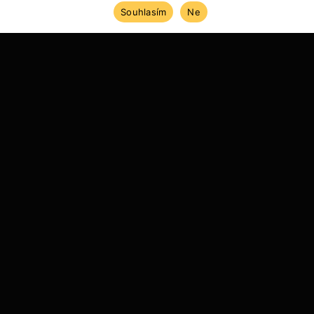
Souhlasím
Ne
ÚVOD
REFERENCE
REALIZACE KUCHYNÍ
EGGERSMANN - DÝHA - CORIAN
ROK 2005
Provedení dubová dýha. Pracovní deska Corian
Glacier White. Spotřebiče Siemens a Liebherr.