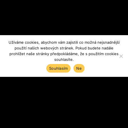
Užíváme cookies, abychom vám zajistili co možná nejsnadnější
použití našich webových stránek. Pokud budete nadále
prohlížet naše stránky předpokládáme, že s použitím cookies
souhlasíte.
Souhlasím
Ne
ÚVOD
REFERENCE
REALIZACE KUCHYNÍ
HÄCKER SYSTEMAT MELAMIN PERFECT SENSE