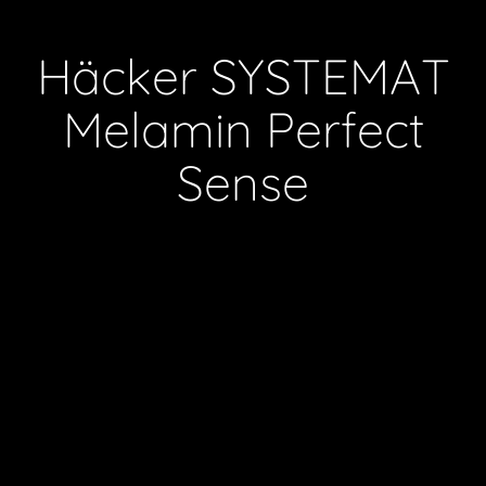
H
ä
c
k
e
r
S
Y
S
T
E
M
A
T
M
e
l
a
m
i
n
P
e
r
f
e
c
t
S
e
n
s
e