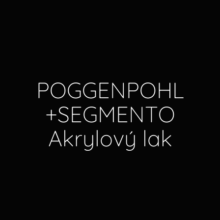
P
O
G
G
E
N
P
O
H
L
+
S
E
G
M
E
N
T
O
A
k
r
y
l
o
v
ý
l
a
k