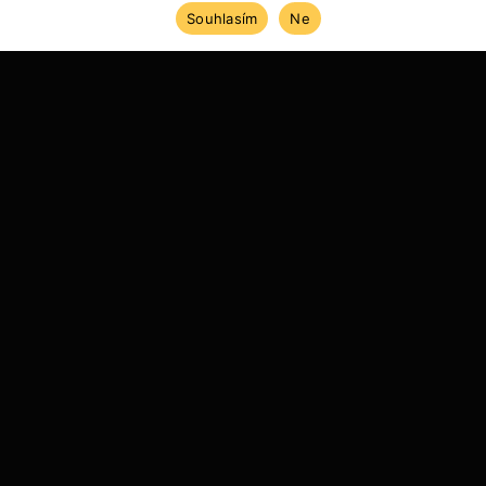
Souhlasím
Ne
ÚVOD
REFERENCE
REALIZACE KUCHYNÍ
POGGENPOHL - +SEGMENTO - AKRYLOVÝ LAK
ROK 2017
Provedení akrylový Polar white. Pracovní deska
Technistone Nevada. Spotřebiče Gaggenau.